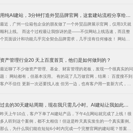
为客户不会先关心你有没有研究 GEO，也不会先在意你用了什么推广方
法。 客户真正关心的是：我能不能快速看懂你是做什么的，你能不能解
用纯AI建站，3分钟打造外贸品牌官网，这套建站流程分享给大
决我的问题，你看起来靠不靠谱，我下一步该怎么联系你。 而这些问
题，最终都需要一个网站来承接。
最近，广州一位箱包企业的朋友做了一个外贸品牌展示官网，仅用3天就
家
顺利上线。 而这个过程最让我惊讶的是——不仅网站上线迅速，而且整
个页面设计和功能几乎完全契合品牌需求，几乎没有任何修改！ 网站效
果⬇️ 这次的建站经历让我深刻感受到AI如何改变工作效率，特别是在建站
行业，简直颠覆了我的认知。比起以前动辄一个月的建站周期，现在拼的
资产管理行业20 天上百度首页，他们是如何做到的？
就是效率，快速投入市场才是王道！ 如何用纯AI建站，快速实现外贸官
网上线
最近聊了不少做资产管理、基金、财富管理的老板，发现一个很真实的问
题： 网站都有，但基本没用。 有的花了几万做官网，结果： 百度搜不到
客户不信任 更新一次还要找人改 但另一边，也有客户用一套新方式，20
多天核心关键词直接上百度首页。 问题来了——同样是官网，为什么差
距这么大？ 01 为什么传统官网，在资产管
过去的30天建站周期，现在我只需几小时。AI建站让我如此高
昨天上午10点，客户下单了AI建站产品，下午4点网站就完成了上线！很
效
多人听到这个案例，都不太相信！但这是昨天真实发生的一个真实案例。
那么，为什么我们能在短短6小时内完成一个完整官网的建站呢？答案就