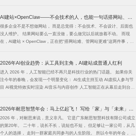
在于建站系统有AI的扶持。 昨天上午10点多，客户在耐思官网下单了 纯
AI建站系统网站产品。 采购了三样东西： 纯AI建站系统 SSL证书 轻量独
AI建站×OpenClaw——不会技术的人，也能一句话搭网站、管
立云服务器
很多企业不是不想做网站， 而是总觉得：不会技术、不会设计、后面也
网站
没人维护。 结果网站要么一直没做，要么做完以后就放着不动。 而现
在，AI建站 × OpenClaw，正在把“搭网站难、管网站更难”这两件事，慢
慢变简单。 企业做网站，真正难的不是“要不要做”，而是这两件事 最近
很多人在聊 OpenClaw，也有人叫它“小龙虾”。 为什么它会火？ 因为越
2026年AI创业趋势：从工具到主角，AI建站成普通人红利
来越多人开始发现： 原来很多事情，不一定非要进后台慢慢
进入 2026 年，人工智能已经不再只是科技行业的热门话题。 如果你关
注今年的春晚，会发现一个明显变化： AI生成主持互动 AI虚拟人参与节
目 AI视觉特效实时渲染 AI音乐与内容创作 人工智能正在从幕后走到台
前，从工具变成主角。 春晚这种国家级舞台的变化，其实释放了一个非
常清晰的信号： 👉 AI不再是趋势预测，而是已经全面落地。 当春晚都在
2026年耐思智慧年会：马上亿起飞！ 写给「家」与「未来」的
大规模应用AI时，普通创业者更应该思考： AI创业的机会在哪里？
2026 年，对耐思来说，意义非凡。 它是广东耐思智慧科技有限公司成立
集体记忆
的第20年。 二十年，说长不长，说短也不短， 但足够让一家公司，从几
个人的选择， 走到一群家庭共同参与的人生阶段。 所以今年的年会， 我