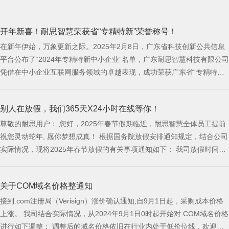
们没有只邀请同事， 而是第一次，把爸爸妈妈、爱人、孩子， 都请到了
现场。 大家坐在一起， 不是为了听汇报、看成绩， 而是为了好好吃一顿
开年新喜！耐思智慧荣获省“专精特新”荣誉称号！
饭， 好好感受一次
在新年伊始，万象更新之际。2025年2月8日，广东省科技创新公共信息
平台公布了“2024年专精特新中小企业”名单，广东耐思智慧科技有限公司
凭借在中小企业互联网服务领域的卓越表现，成功荣获广东省“专精特
新”企业荣誉称号，并在珠海市188家入选企业中脱颖而出，位列第七。
这一荣誉的获得，彰显了耐思智慧在互联网领域技术的专业化、精细化、
别人在放假，我们365天X24小时在线等你！
特色化、新颖化得到了进一步的肯定与认可。 专：专业化深耕 自200
尊敬的耐思用户： 您好，2025年春节假期临近，耐思智慧全体员工提前
祝您灵动蛇年, 愿你梦想成真！ 根据国务院放假安排通知规定，结合公司
实际情况，现将2025年春节放假的有关事项通知如下： 我司放假时间为
2024年1月24日至2月4日，2月5日（正月初八）正常上班。 春节期间，
我们将为您提供线上服务，同时为保证您业务正常运行，请您确认账户余
关于COM域名价格整通知
额充足。 关于长假期间服务受理、备案审核等相关的须知如下： 产品服
务
接到.com注册局（Verisign）涨价确认通知,自9月1日起，采购成本价格
上涨。 我司结合实际情况，从2024年9月1日0时起开始对.COM域名价格
进行如下调整： 调整后的域名价格依旧在行业内处于低价位线，欢迎广